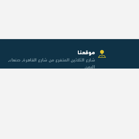
موقعنـا
شارع الثلاثين المتفرع من شارع القاهرة, صنعاء,
اليمن
عضوياتنـا