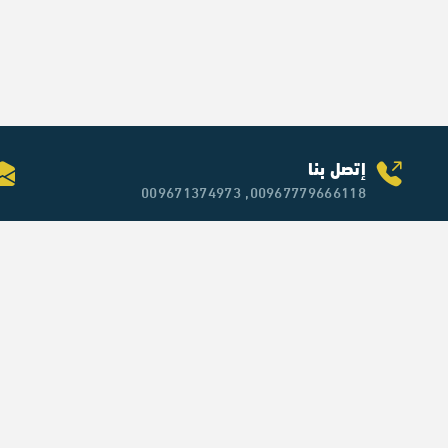
إتصل بنا
00967779666118, 009671374973
روابط مفيـدة
اب
بوابة نبض
الرئيسية
لا 
الن
أنشطتنا
من نحن
تواصل معنا
مقالات مساعدة
شروط الخدمة
سياسة الخصوصية